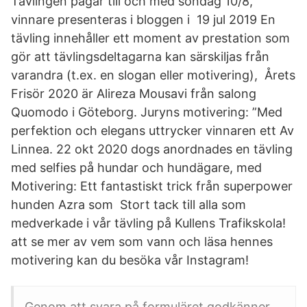
Tävlingen pågår till och med söndag 10/8,
vinnare presenteras i bloggen i 19 jul 2019 En
tävling innehåller ett moment av prestation som
gör att tävlingsdeltagarna kan särskiljas från
varandra (t.ex. en slogan eller motivering), Årets
Frisör 2020 är Alireza Mousavi från salong
Quomodo i Göteborg. Juryns motivering: ”Med
perfektion och elegans uttrycker vinnaren ett Av
Linnea. 22 okt 2020 dogs anordnades en tävling
med selfies på hundar och hundägare, med
Motivering: Ett fantastiskt trick från superpower
hunden Azra som Stort tack till alla som
medverkade i vår tävling på Kullens Trafikskola!
att se mer av vem som vann och läsa hennes
motivering kan du besöka vår Instagram!
Genom att svara på formuläret godkänner