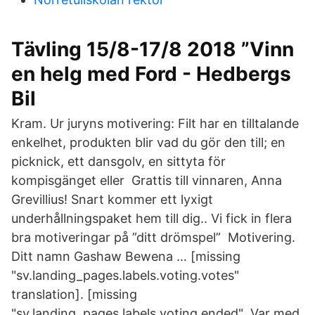
Tävling 15/8-17/8 2018 ”Vinn
en helg med Ford - Hedbergs
Bil
Kram. Ur juryns motivering: Filt har en tilltalande
enkelhet, produkten blir vad du gör den till; en
picknick, ett dansgolv, en sittyta för
kompisgänget eller Grattis till vinnaren, Anna
Grevillius! Snart kommer ett lyxigt
underhållningspaket hem till dig.. Vi fick in flera
bra motiveringar på ”ditt drömspel” Motivering.
Ditt namn Gashaw Bewena … [missing
"sv.landing_pages.labels.voting.votes"
translation]. [missing
"sv.landing_pages.labels.voting.ended" Var med