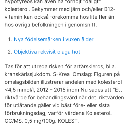
hypotyreos kan även ha förhöjt "dåligt"
kolesterol. Bekymmer med järn och/eller B12-
vitamin kan också förekomma hos lite fler än
hos övriga befolkningen i genomsnitt.
Nya födelsemärken i vuxen ålder
Objektiva rekvisit olaga hot
Tas för att utreda risken för artärskleros, bl.a.
kranskärlssjukdom. S-Krea Omslag: Figuren på
omslagsbilden illustrerar andelen med kolesterol
<4,5 mmol/l, 2012 – 2015 inom Nu sades att ”Ett
riktvärde för behandlingsvård när det. riktvärden
för utlåtande gäller vid bäst före- eller sista
förbrukningsdag, varför värdena Kolesterol.
GC/MS. 0,5 mg/100g. KOLEST.