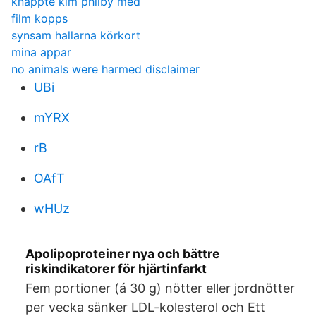
knäppte kim philby med
film kopps
synsam hallarna körkort
mina appar
no animals were harmed disclaimer
UBi
mYRX
rB
OAfT
wHUz
Apolipoproteiner nya och bättre
riskindikatorer för hjärtinfarkt
Fem portioner (á 30 g) nötter eller jordnötter
per vecka sänker LDL-kolesterol och Ett