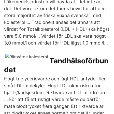
Läkemedelsindustrin vill hävda att det inte är
det. Det vore ok om det fanns bevis för att den
stora majoritet av friska vuxna svenskar med
kolesterol … Tradionellt anses det annars att
värdet för Totalkolesterol (LDL + HDL) ska högst
vara 5,0 mmol/l . Värdet för LDL ska vara högst
3,0 mmol/l och värdet för HDL lägst 1,0 mmol/l. .
Tandhälsoförbun
det
Högt triglyceridvärde och lågt HDL antyder fler
små LDL-molekyler. Högt LDL ökar risken för
hjärt-/kärlsjukdom. Riktvärde är LDL mindre än
… För att få ett riktigt värde måste du därför
mäta blodtrycket flera gånger. Ett riktvärde är
att blodtrycket anses normalt om det är under