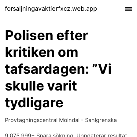
forsaljningavaktierfxcz.web.app
Polisen efter
kritiken om
tafsardagen: ”Vi
skulle varit
tydligare
Provtagningscentral Mölndal - Sahlgrenska
9 075 999+ Spara sökning. Uppdaterar resultat