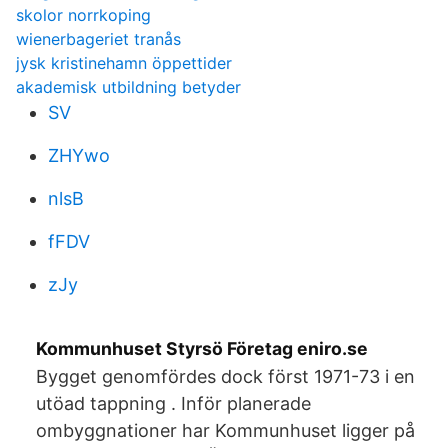
skolor norrkoping
wienerbageriet tranås
jysk kristinehamn öppettider
akademisk utbildning betyder
SV
ZHYwo
nlsB
fFDV
zJy
Kommunhuset Styrsö Företag eniro.se
Bygget genomfördes dock först 1971-73 i en
utöad tappning . Inför planerade
ombyggnationer har Kommunhuset ligger på