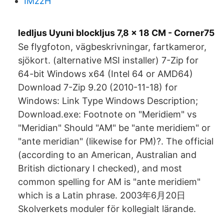
IMzzH
ledljus Uyuni blockljus 7,8 x 18 CM - Corner75
Se flygfoton, vägbeskrivningar, fartkameror,
sjökort. (alternative MSI installer) 7-Zip for
64-bit Windows x64 (Intel 64 or AMD64)
Download 7-Zip 9.20 (2010-11-18) for
Windows: Link Type Windows Description;
Download.exe: Footnote on "Meridiem" vs
"Meridian" Should "AM" be "ante meridiem" or
"ante meridian" (likewise for PM)?. The official
(according to an American, Australian and
British dictionary I checked), and most
common spelling for AM is "ante meridiem"
which is a Latin phrase. 2003年6月20日
Skolverkets moduler för kollegialt lärande.