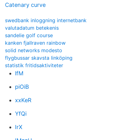
Catenary curve
swedbank inloggning internetbank
valutadatum betekenis
sandelie golf course
kanken fjallraven rainbow
solid networks modesto
flygbussar skavsta linköping
statistik fritidsaktiviteter
lfM
piOiB
xxKeR
YfQi
IrX