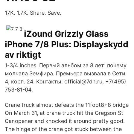
17K. 1.7K. Share. Save.
iZound Grizzly Glass
iPhone 7/8 Plus: Displayskydd
av riktigt
1-3/4 inches Первый альбом за 8 лет: почему
молчала Земфира. Премьера вызвала в Сети
4, корп. 24. Контакты: official@7dn.ru, +7(495)
753-81-04.
Crane truck almost defeats the 11foot8+8 bridge
On March 31, at crane truck hit the Gregson St
Canopener and knocked it around pretty good.
The hinge of the crane got stuck between the