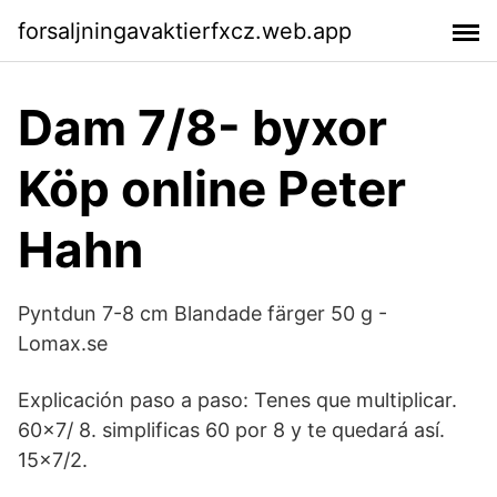
forsaljningavaktierfxcz.web.app
Dam 7/8- byxor
Köp online Peter
Hahn
Pyntdun 7-8 cm Blandade färger 50 g -
Lomax.se
Explicación paso a paso: Tenes que multiplicar.
60×7/ 8. simplificas 60 por 8 y te quedará así.
15×7/2.