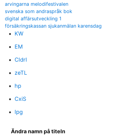
arvingarna melodifestivalen
svenska som andraspråk bok
digital affärsutveckling 1
försäkringskassan sjukanmälan karensdag
KW
EM
CIdrI
zeTL
hp
CxiS
Ipg
Ändra namn på titeln