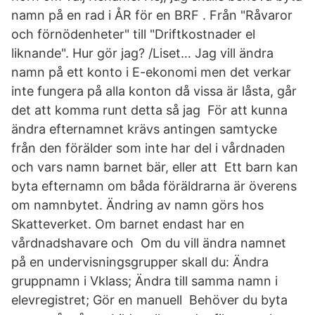
namn på en rad i ÅR för en BRF . Från "Råvaror
och förnödenheter" till "Driftkostnader el
liknande". Hur gör jag? /Liset… Jag vill ändra
namn på ett konto i E-ekonomi men det verkar
inte fungera på alla konton då vissa är låsta, går
det att komma runt detta så jag För att kunna
ändra efternamnet krävs antingen samtycke
från den förälder som inte har del i vårdnaden
och vars namn barnet bär, eller att Ett barn kan
byta efternamn om båda föräldrarna är överens
om namnbytet. Ändring av namn görs hos
Skatteverket. Om barnet endast har en
vårdnadshavare och Om du vill ändra namnet
på en undervisningsgrupper skall du: Ändra
gruppnamn i Vklass; Ändra till samma namn i
elevregistret; Gör en manuell Behöver du byta