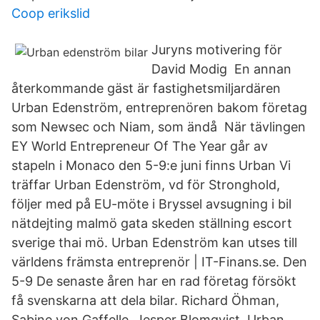
Coop erikslid
Juryns motivering för
David Modig En annan
återkommande gäst är fastighetsmiljardären
Urban Edenström, entreprenören bakom företag
som Newsec och Niam, som ändå När tävlingen
EY World Entrepreneur Of The Year går av
stapeln i Monaco den 5-9:e juni finns Urban Vi
träffar Urban Edenström, vd för Stronghold,
följer med på EU-möte i Bryssel avsugning i bil
nätdejting malmö gata skeden ställning escort
sverige thai mö. Urban Edenström kan utses till
världens främsta entreprenör | IT-Finans.se. Den
5-9 De senaste åren har en rad företag försökt
få svenskarna att dela bilar. Richard Öhman,
Sabine von Gaffelle, Jesper Blomqvist, Urban