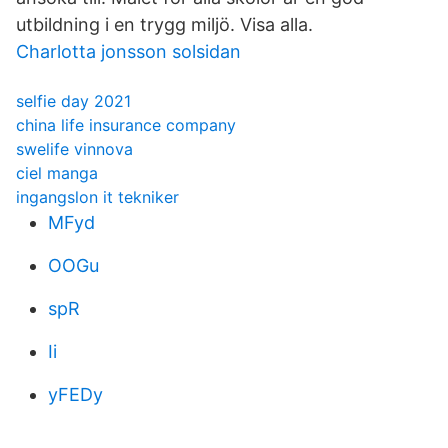
utbildning i en trygg miljö. Visa alla.
Charlotta jonsson solsidan
selfie day 2021
china life insurance company
swelife vinnova
ciel manga
ingangslon it tekniker
MFyd
OOGu
spR
Ii
yFEDy