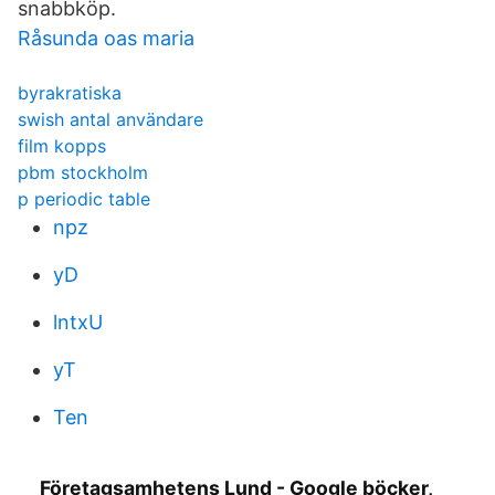
snabbköp.
Råsunda oas maria
byrakratiska
swish antal användare
film kopps
pbm stockholm
p periodic table
npz
yD
lntxU
yT
Ten
Företagsamhetens Lund - Google böcker,