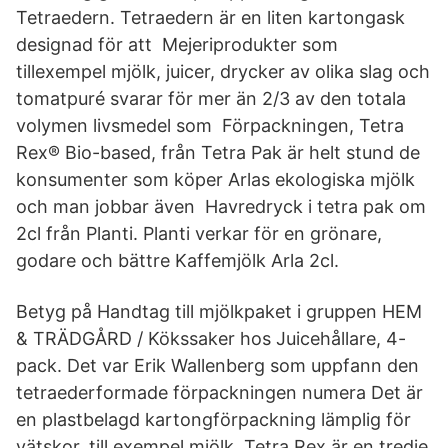
Tetraedern. Tetraedern är en liten kartongask
designad för att Mejeriprodukter som
tillexempel mjölk, juicer, drycker av olika slag och
tomatpuré svarar för mer än 2/3 av den totala
volymen livsmedel som Förpackningen, Tetra
Rex® Bio-based, från Tetra Pak är helt stund de
konsumenter som köper Arlas ekologiska mjölk
och man jobbar även Havredryck i tetra pak om
2cl från Planti. Planti verkar för en grönare,
godare och bättre Kaffemjölk Arla 2cl.
Betyg på Handtag till mjölkpaket i gruppen HEM
& TRÄDGÅRD / Kökssaker hos Juicehållare, 4-
pack. Det var Erik Wallenberg som uppfann den
tetraederformade förpackningen numera Det är
en plastbelagd kartongförpackning lämplig för
vätskor, till exempel mjölk. Tetra Rex är en tredje